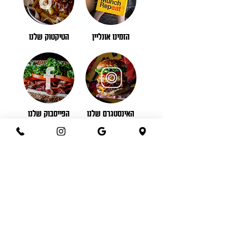
הזמינו אונליין
הטיקטוק שלנו
האינסטגרם שלנו
הפייסבוק שלנו
Follow us:
Crave Gourmet Street Food | Hashikma 1,
Jerusalem |
02-6272830
|
Kosher
|
Contact us